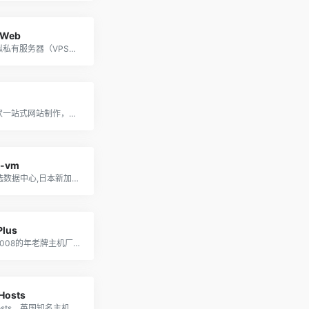
dWeb
一家虚拟私有服务器（VPS），云服务器，专用服务器和基础架构即服务（IaaS）提供商
新马首家一站式网站制作，营销，云服务器代理，论坛等一站式推广公司
l-vm
15个可选数据中心,日本新加坡机房多，速度快，支持支付宝付款
Plus
成立于2008的年老牌主机厂商，支持支付宝付款
Hosts
sugarhosts，英国知名主机商家，也提供VPS（机械盘和SSD，基于XEN，也有windows），洛杉矶、香港、台湾机房.网站支持中文，方便