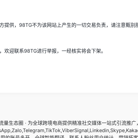
方提供，98TG不为该网站上产生的一切交易负责，请注意甄别
，欢迎联系98TG进行举报，一经核实将会下架。
交流量生态圈 · 为全球跨境电商提供精准社交媒体一站式引流推
pp,Zalo,Telegram,TikTok,ViberSignal,Linkedin,Skype,Kaka
应用的账号多开，全球智能翻译，联系人粉丝用户统计，营销拓