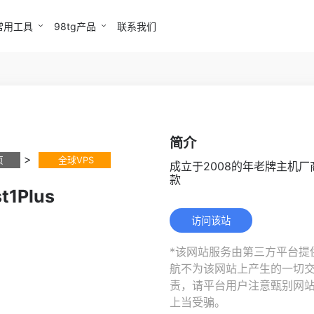
常用工具
98tg产品
联系我们
简介
>
页
全球VPS
成立于2008的年老牌主机
款
t1Plus
访问该站
*该网站服务由第三方平台提供
航不为该网站上产生的一切
责，请平台用户注意甄别网
上当受骗。