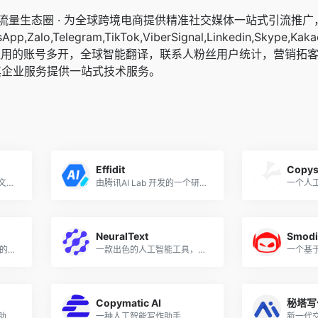
交流量生态圈 · 为全球跨境电商提供精准社交媒体一站式引流推
pp,Zalo,Telegram,TikTok,ViberSignal,Linkedin,Skype,Kaka
应用的账号多开，全球智能翻译，联系人粉丝用户统计，营销拓
其企业服务提供一站式技术服务。
Effidit
Copys
彩云科技推出的一款可对文字进行ai续写的产品
由腾讯AI Lab 开发的一个研究性原型系统，探索用AI 技术提升写作者的写作效率和创作体验
NeuralText
Smod
一个运行在GPT-3技术上的人工智能写作工具
一款出色的人工智能工具，可与Google Docs 和WordPress、Google Chrome 和Shopify 等平台无缝集成
Copymatic AI
秘塔写
一款使用人工智能技术帮助用户改写和翻译文本的工具
一种人工智能写作助手