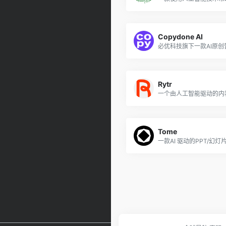
Copydone AI
Rytr
Tome