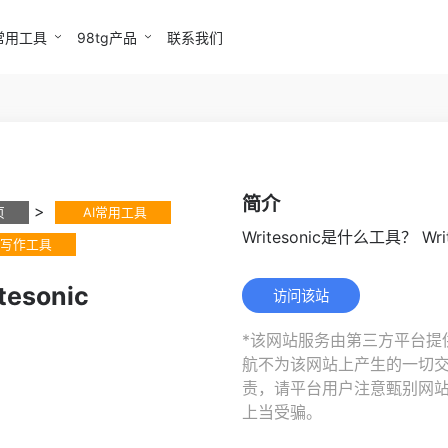
常用工具
98tg产品
联系我们
简介
>
页
AI常用工具
Writesonic是什么工具？ Writ.
I写作工具
tesonic
访问该站
*该网站服务由第三方平台提供
航不为该网站上产生的一切
责，请平台用户注意甄别网
上当受骗。