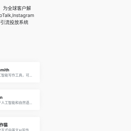
广，为全球客户解
oTalk,Instagram
客引流投放系统
mith
一个人工智能写作工具，可以帮助你更好、更快地创作内容
in
一个基于人工智能和自然语言处理技术的在线工具
作猫
新一代交互式中英文AI写作辅助平台