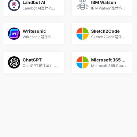
Landbot AI
IBM Watson
Landbot AI是什么？ Landbot ...
IBM Watson是什么？ IBM Wats...
Writesonic
Sketch2Code
Writesonic是什么工具？ Writ...
Sketch2Code是什么？ Sketch2...
ChatGPT
Microsoft 365 Copilot
ChatGPT是什么？ ChatGPT是一...
Microsoft 365 Copilot是什么...