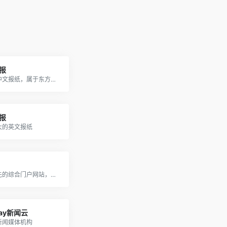
报
香港的中文报纸，属于东方报业集团
报
大的英文报纸
中国领先的综合门户网站，提供含文图音视频的全方位综合新闻资讯、深度访谈、观点评论、财经产品、互动应用、分享社区等服务
day新闻云
新闻媒体机构