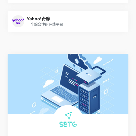
Yahoo!奇摩
一个综合性的在线平台