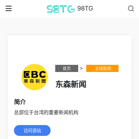
98TG
>
首页
全球新闻
东森新闻
简介
总部位于台湾的重要新闻机构
访问该站