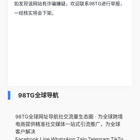
如发现该网站有诈骗嫌疑，欢迎联系98TG进行举报，
一经核实将会下架。
98TG全球导航
98TG全球网址导航社交流量生态圈 · 为全球跨境
电商提供精准社交媒体一站式引流推广，为全球
客户解决
Facebook,Line,WhatsApp,Zalo,Telegram,TikTo