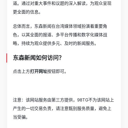
道。通过对重大事件和议题的深入解读，为观众呈现
更全面的信息。
总体而言，东森新闻在台湾媒体领域扮演着重要角
色，以其全面的报道、多平台传播和数字化媒体战
略，持续为观众提供多元、及时的新闻服务。
东森新闻如何访问？
点击上方
打开网址
按钮即可。
注意：该网站服务由第三方提供，98TG不为该网站上
产生的一切交易负责，请注意甄别服务质量，避免上
当受骗。