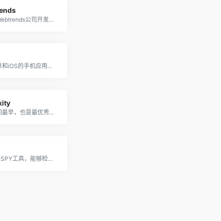
ends
一款由Webtrends公司开发的网络分析软件
一款安卓和iOS的手机应用分析服务
ity
创立时间最早，也是最优秀的广告SPY工具之一
国产 FB SPY工具，能够检测Cod、黑五类