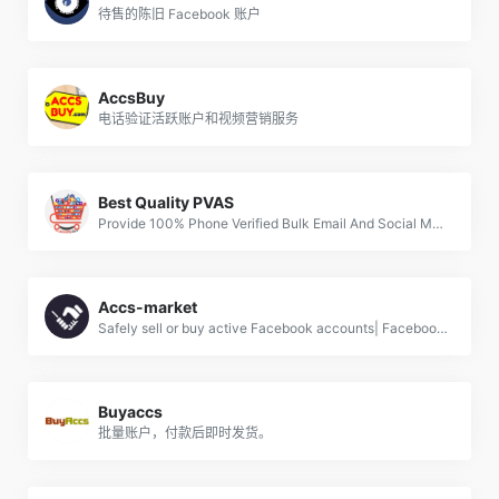
待售的陈旧 Facebook 账户
AccsBuy
电话验证活跃账户和视频营销服务
Best Quality PVAS
Provide 100% Phone Verified Bulk Email And Social Media Accounts
Accs-market
Safely sell or buy active Facebook accounts| Facebook pages
Buyaccs
批量账户，付款后即时发货。